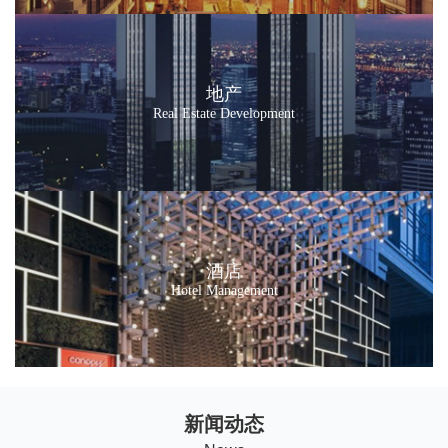
地产
Real Estate Development
酒店
Hotel Management
新闻动态